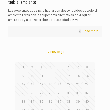
todo el ambiente
Las excelentes apps para hablar con desconocidos de todo el
ambiente Estas son las superiores alternativas de Adquirir
amistades y atar. DescГєbrelas la totalidad de! MГ­
[…]
Read more
Prev page
1
2
3
4
5
6
7
8
9
10
11
12
13
14
15
16
17
18
19
20
21
22
23
24
25
26
27
28
29
30
31
32
33
34
35
36
37
38
39
40