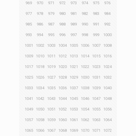
969
970
971
972
973
974
975
976
977
978
979
980
981
982
983
984
985
986
987
988
989
990
991
992
993
994
995
996
997
998
999
1000
1001
1002
1003
1004
1005
1006
1007
1008
1009
1010
1011
1012
1013
1014
1015
1016
1017
1018
1019
1020
1021
1022
1023
1024
1025
1026
1027
1028
1029
1030
1031
1032
1033
1034
1035
1036
1037
1038
1039
1040
1041
1042
1043
1044
1045
1046
1047
1048
1049
1050
1051
1052
1053
1054
1055
1056
1057
1058
1059
1060
1061
1062
1063
1064
1065
1066
1067
1068
1069
1070
1071
1072