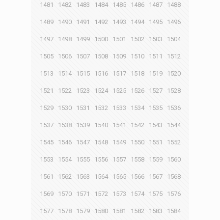
1481
1482
1483
1484
1485
1486
1487
1488
1489
1490
1491
1492
1493
1494
1495
1496
1497
1498
1499
1500
1501
1502
1503
1504
1505
1506
1507
1508
1509
1510
1511
1512
1513
1514
1515
1516
1517
1518
1519
1520
1521
1522
1523
1524
1525
1526
1527
1528
1529
1530
1531
1532
1533
1534
1535
1536
1537
1538
1539
1540
1541
1542
1543
1544
1545
1546
1547
1548
1549
1550
1551
1552
1553
1554
1555
1556
1557
1558
1559
1560
1561
1562
1563
1564
1565
1566
1567
1568
1569
1570
1571
1572
1573
1574
1575
1576
1577
1578
1579
1580
1581
1582
1583
1584