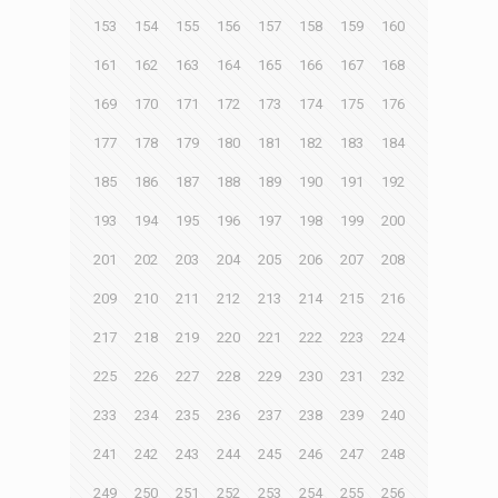
153
154
155
156
157
158
159
160
161
162
163
164
165
166
167
168
169
170
171
172
173
174
175
176
177
178
179
180
181
182
183
184
185
186
187
188
189
190
191
192
193
194
195
196
197
198
199
200
201
202
203
204
205
206
207
208
209
210
211
212
213
214
215
216
217
218
219
220
221
222
223
224
225
226
227
228
229
230
231
232
233
234
235
236
237
238
239
240
241
242
243
244
245
246
247
248
249
250
251
252
253
254
255
256