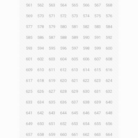
561
562
563
564
565
566
567
568
569
570
571
572
573
574
575
576
577
578
579
580
581
582
583
584
585
586
587
588
589
590
591
592
593
594
595
596
597
598
599
600
601
602
603
604
605
606
607
608
609
610
611
612
613
614
615
616
617
618
619
620
621
622
623
624
625
626
627
628
629
630
631
632
633
634
635
636
637
638
639
640
641
642
643
644
645
646
647
648
649
650
651
652
653
654
655
656
657
658
659
660
661
662
663
664