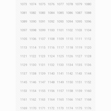
1073
1074
1075
1076
1077
1078
1079
1080
1081
1082
1083
1084
1085
1086
1087
1088
1089
1090
1091
1092
1093
1094
1095
1096
1097
1098
1099
1100
1101
1102
1103
1104
1105
1106
1107
1108
1109
1110
1111
1112
1113
1114
1115
1116
1117
1118
1119
1120
1121
1122
1123
1124
1125
1126
1127
1128
1129
1130
1131
1132
1133
1134
1135
1136
1137
1138
1139
1140
1141
1142
1143
1144
1145
1146
1147
1148
1149
1150
1151
1152
1153
1154
1155
1156
1157
1158
1159
1160
1161
1162
1163
1164
1165
1166
1167
1168
1169
1170
1171
1172
1173
1174
1175
1176