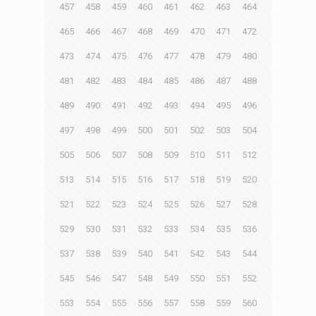
457
458
459
460
461
462
463
464
465
466
467
468
469
470
471
472
473
474
475
476
477
478
479
480
481
482
483
484
485
486
487
488
489
490
491
492
493
494
495
496
497
498
499
500
501
502
503
504
505
506
507
508
509
510
511
512
513
514
515
516
517
518
519
520
521
522
523
524
525
526
527
528
529
530
531
532
533
534
535
536
537
538
539
540
541
542
543
544
545
546
547
548
549
550
551
552
553
554
555
556
557
558
559
560