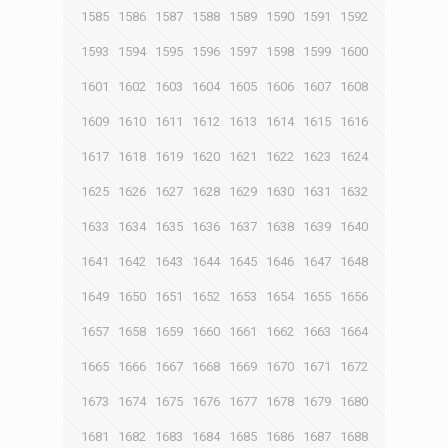
1585
1586
1587
1588
1589
1590
1591
1592
1593
1594
1595
1596
1597
1598
1599
1600
1601
1602
1603
1604
1605
1606
1607
1608
1609
1610
1611
1612
1613
1614
1615
1616
1617
1618
1619
1620
1621
1622
1623
1624
1625
1626
1627
1628
1629
1630
1631
1632
1633
1634
1635
1636
1637
1638
1639
1640
1641
1642
1643
1644
1645
1646
1647
1648
1649
1650
1651
1652
1653
1654
1655
1656
1657
1658
1659
1660
1661
1662
1663
1664
1665
1666
1667
1668
1669
1670
1671
1672
1673
1674
1675
1676
1677
1678
1679
1680
1681
1682
1683
1684
1685
1686
1687
1688