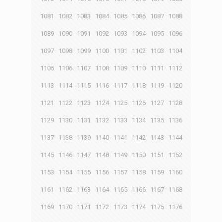
1081
1082
1083
1084
1085
1086
1087
1088
1089
1090
1091
1092
1093
1094
1095
1096
1097
1098
1099
1100
1101
1102
1103
1104
1105
1106
1107
1108
1109
1110
1111
1112
1113
1114
1115
1116
1117
1118
1119
1120
1121
1122
1123
1124
1125
1126
1127
1128
1129
1130
1131
1132
1133
1134
1135
1136
1137
1138
1139
1140
1141
1142
1143
1144
1145
1146
1147
1148
1149
1150
1151
1152
1153
1154
1155
1156
1157
1158
1159
1160
1161
1162
1163
1164
1165
1166
1167
1168
1169
1170
1171
1172
1173
1174
1175
1176