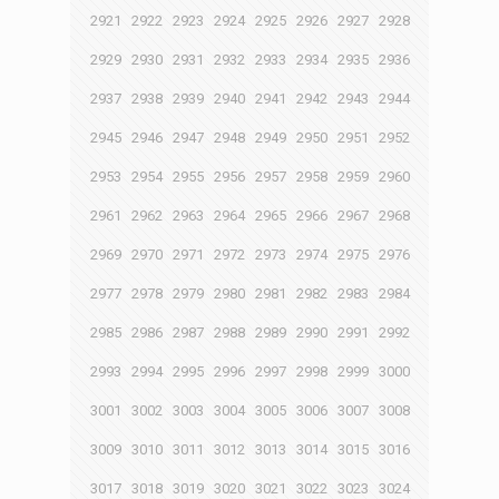
2921
2922
2923
2924
2925
2926
2927
2928
2929
2930
2931
2932
2933
2934
2935
2936
2937
2938
2939
2940
2941
2942
2943
2944
2945
2946
2947
2948
2949
2950
2951
2952
2953
2954
2955
2956
2957
2958
2959
2960
2961
2962
2963
2964
2965
2966
2967
2968
2969
2970
2971
2972
2973
2974
2975
2976
2977
2978
2979
2980
2981
2982
2983
2984
2985
2986
2987
2988
2989
2990
2991
2992
2993
2994
2995
2996
2997
2998
2999
3000
3001
3002
3003
3004
3005
3006
3007
3008
3009
3010
3011
3012
3013
3014
3015
3016
3017
3018
3019
3020
3021
3022
3023
3024