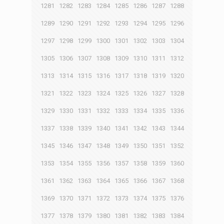
1281
1282
1283
1284
1285
1286
1287
1288
1289
1290
1291
1292
1293
1294
1295
1296
1297
1298
1299
1300
1301
1302
1303
1304
1305
1306
1307
1308
1309
1310
1311
1312
1313
1314
1315
1316
1317
1318
1319
1320
1321
1322
1323
1324
1325
1326
1327
1328
1329
1330
1331
1332
1333
1334
1335
1336
1337
1338
1339
1340
1341
1342
1343
1344
1345
1346
1347
1348
1349
1350
1351
1352
1353
1354
1355
1356
1357
1358
1359
1360
1361
1362
1363
1364
1365
1366
1367
1368
1369
1370
1371
1372
1373
1374
1375
1376
1377
1378
1379
1380
1381
1382
1383
1384