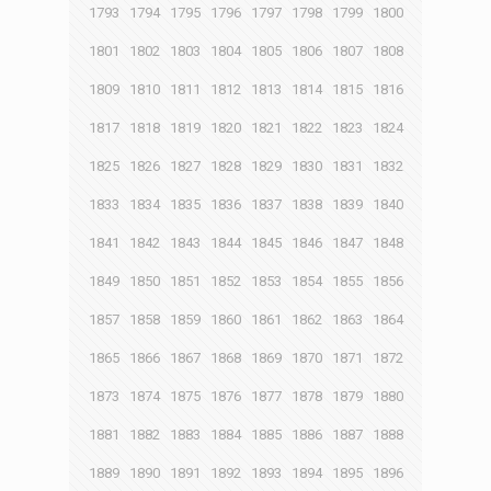
1793
1794
1795
1796
1797
1798
1799
1800
1801
1802
1803
1804
1805
1806
1807
1808
1809
1810
1811
1812
1813
1814
1815
1816
1817
1818
1819
1820
1821
1822
1823
1824
1825
1826
1827
1828
1829
1830
1831
1832
1833
1834
1835
1836
1837
1838
1839
1840
1841
1842
1843
1844
1845
1846
1847
1848
1849
1850
1851
1852
1853
1854
1855
1856
1857
1858
1859
1860
1861
1862
1863
1864
1865
1866
1867
1868
1869
1870
1871
1872
1873
1874
1875
1876
1877
1878
1879
1880
1881
1882
1883
1884
1885
1886
1887
1888
1889
1890
1891
1892
1893
1894
1895
1896