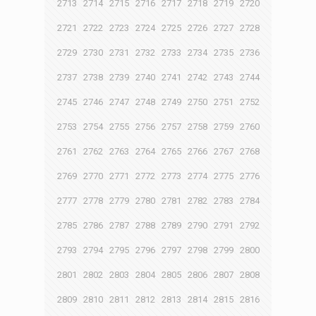
2713
2714
2715
2716
2717
2718
2719
2720
2721
2722
2723
2724
2725
2726
2727
2728
2729
2730
2731
2732
2733
2734
2735
2736
2737
2738
2739
2740
2741
2742
2743
2744
2745
2746
2747
2748
2749
2750
2751
2752
2753
2754
2755
2756
2757
2758
2759
2760
2761
2762
2763
2764
2765
2766
2767
2768
2769
2770
2771
2772
2773
2774
2775
2776
2777
2778
2779
2780
2781
2782
2783
2784
2785
2786
2787
2788
2789
2790
2791
2792
2793
2794
2795
2796
2797
2798
2799
2800
2801
2802
2803
2804
2805
2806
2807
2808
2809
2810
2811
2812
2813
2814
2815
2816