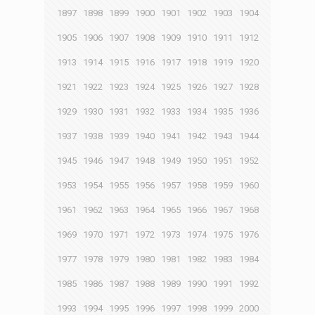
1897
1898
1899
1900
1901
1902
1903
1904
1905
1906
1907
1908
1909
1910
1911
1912
1913
1914
1915
1916
1917
1918
1919
1920
1921
1922
1923
1924
1925
1926
1927
1928
1929
1930
1931
1932
1933
1934
1935
1936
1937
1938
1939
1940
1941
1942
1943
1944
1945
1946
1947
1948
1949
1950
1951
1952
1953
1954
1955
1956
1957
1958
1959
1960
1961
1962
1963
1964
1965
1966
1967
1968
1969
1970
1971
1972
1973
1974
1975
1976
1977
1978
1979
1980
1981
1982
1983
1984
1985
1986
1987
1988
1989
1990
1991
1992
1993
1994
1995
1996
1997
1998
1999
2000