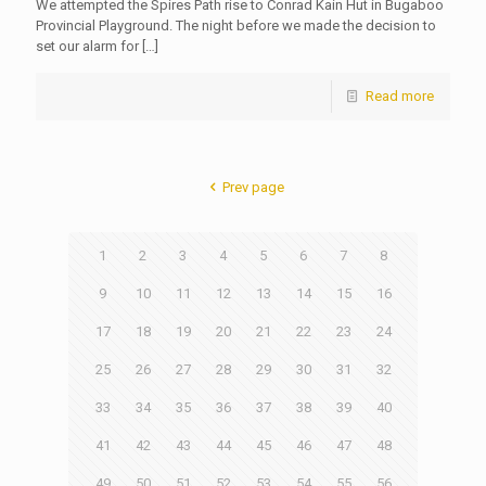
We attempted the Spires Path rise to Conrad Kain Hut in Bugaboo
Provincial Playground. The night before we made the decision to
set our alarm for
[…]
Read more
Prev page
1
2
3
4
5
6
7
8
9
10
11
12
13
14
15
16
17
18
19
20
21
22
23
24
25
26
27
28
29
30
31
32
33
34
35
36
37
38
39
40
41
42
43
44
45
46
47
48
49
50
51
52
53
54
55
56