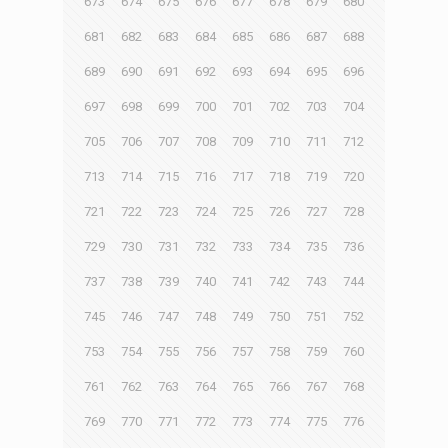
673
674
675
676
677
678
679
680
681
682
683
684
685
686
687
688
689
690
691
692
693
694
695
696
697
698
699
700
701
702
703
704
705
706
707
708
709
710
711
712
713
714
715
716
717
718
719
720
721
722
723
724
725
726
727
728
729
730
731
732
733
734
735
736
737
738
739
740
741
742
743
744
745
746
747
748
749
750
751
752
753
754
755
756
757
758
759
760
761
762
763
764
765
766
767
768
769
770
771
772
773
774
775
776