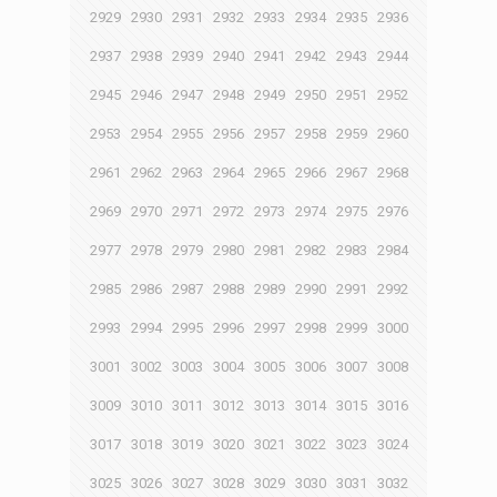
2929
2930
2931
2932
2933
2934
2935
2936
2937
2938
2939
2940
2941
2942
2943
2944
2945
2946
2947
2948
2949
2950
2951
2952
2953
2954
2955
2956
2957
2958
2959
2960
2961
2962
2963
2964
2965
2966
2967
2968
2969
2970
2971
2972
2973
2974
2975
2976
2977
2978
2979
2980
2981
2982
2983
2984
2985
2986
2987
2988
2989
2990
2991
2992
2993
2994
2995
2996
2997
2998
2999
3000
3001
3002
3003
3004
3005
3006
3007
3008
3009
3010
3011
3012
3013
3014
3015
3016
3017
3018
3019
3020
3021
3022
3023
3024
3025
3026
3027
3028
3029
3030
3031
3032