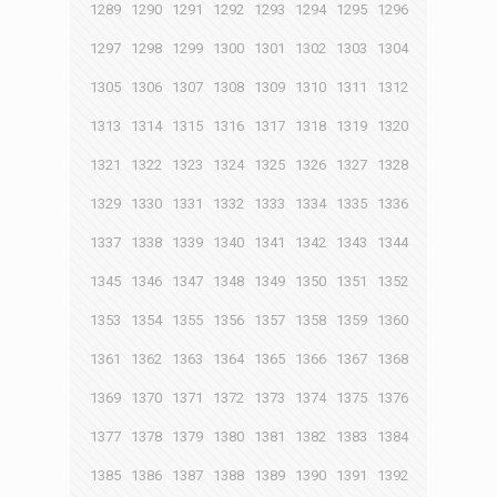
1289
1290
1291
1292
1293
1294
1295
1296
1297
1298
1299
1300
1301
1302
1303
1304
1305
1306
1307
1308
1309
1310
1311
1312
1313
1314
1315
1316
1317
1318
1319
1320
1321
1322
1323
1324
1325
1326
1327
1328
1329
1330
1331
1332
1333
1334
1335
1336
1337
1338
1339
1340
1341
1342
1343
1344
1345
1346
1347
1348
1349
1350
1351
1352
1353
1354
1355
1356
1357
1358
1359
1360
1361
1362
1363
1364
1365
1366
1367
1368
1369
1370
1371
1372
1373
1374
1375
1376
1377
1378
1379
1380
1381
1382
1383
1384
1385
1386
1387
1388
1389
1390
1391
1392