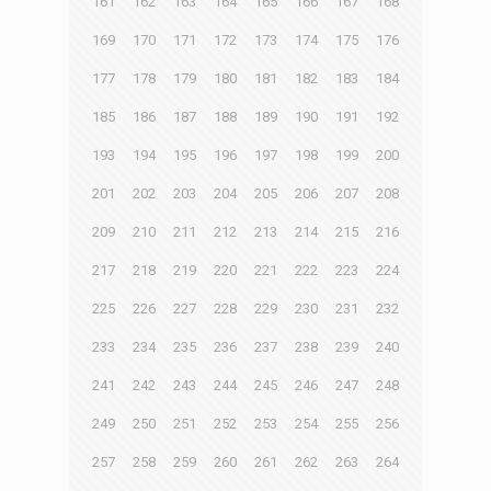
161
162
163
164
165
166
167
168
169
170
171
172
173
174
175
176
177
178
179
180
181
182
183
184
185
186
187
188
189
190
191
192
193
194
195
196
197
198
199
200
201
202
203
204
205
206
207
208
209
210
211
212
213
214
215
216
217
218
219
220
221
222
223
224
225
226
227
228
229
230
231
232
233
234
235
236
237
238
239
240
241
242
243
244
245
246
247
248
249
250
251
252
253
254
255
256
257
258
259
260
261
262
263
264