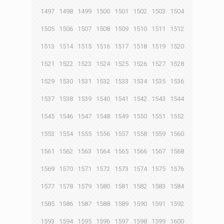
1497
1498
1499
1500
1501
1502
1503
1504
1505
1506
1507
1508
1509
1510
1511
1512
1513
1514
1515
1516
1517
1518
1519
1520
1521
1522
1523
1524
1525
1526
1527
1528
1529
1530
1531
1532
1533
1534
1535
1536
1537
1538
1539
1540
1541
1542
1543
1544
1545
1546
1547
1548
1549
1550
1551
1552
1553
1554
1555
1556
1557
1558
1559
1560
1561
1562
1563
1564
1565
1566
1567
1568
1569
1570
1571
1572
1573
1574
1575
1576
1577
1578
1579
1580
1581
1582
1583
1584
1585
1586
1587
1588
1589
1590
1591
1592
1593
1594
1595
1596
1597
1598
1599
1600