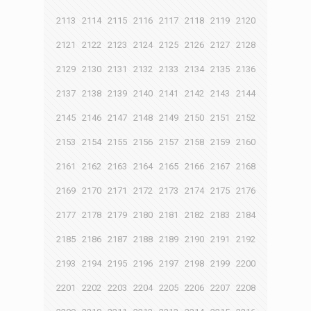
2113
2114
2115
2116
2117
2118
2119
2120
2121
2122
2123
2124
2125
2126
2127
2128
2129
2130
2131
2132
2133
2134
2135
2136
2137
2138
2139
2140
2141
2142
2143
2144
2145
2146
2147
2148
2149
2150
2151
2152
2153
2154
2155
2156
2157
2158
2159
2160
2161
2162
2163
2164
2165
2166
2167
2168
2169
2170
2171
2172
2173
2174
2175
2176
2177
2178
2179
2180
2181
2182
2183
2184
2185
2186
2187
2188
2189
2190
2191
2192
2193
2194
2195
2196
2197
2198
2199
2200
2201
2202
2203
2204
2205
2206
2207
2208