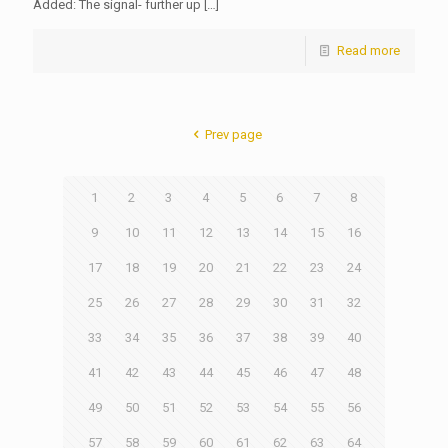
Added: The signal- further up
[…]
Read more
Prev page
1
2
3
4
5
6
7
8
9
10
11
12
13
14
15
16
17
18
19
20
21
22
23
24
25
26
27
28
29
30
31
32
33
34
35
36
37
38
39
40
41
42
43
44
45
46
47
48
49
50
51
52
53
54
55
56
57
58
59
60
61
62
63
64