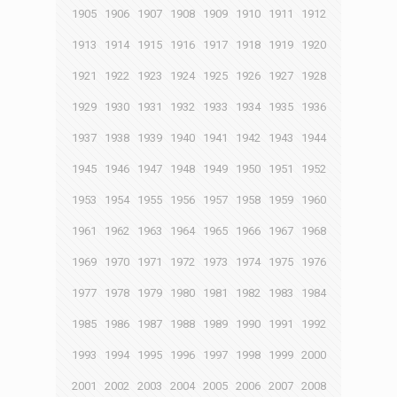
1905
1906
1907
1908
1909
1910
1911
1912
1913
1914
1915
1916
1917
1918
1919
1920
1921
1922
1923
1924
1925
1926
1927
1928
1929
1930
1931
1932
1933
1934
1935
1936
1937
1938
1939
1940
1941
1942
1943
1944
1945
1946
1947
1948
1949
1950
1951
1952
1953
1954
1955
1956
1957
1958
1959
1960
1961
1962
1963
1964
1965
1966
1967
1968
1969
1970
1971
1972
1973
1974
1975
1976
1977
1978
1979
1980
1981
1982
1983
1984
1985
1986
1987
1988
1989
1990
1991
1992
1993
1994
1995
1996
1997
1998
1999
2000
2001
2002
2003
2004
2005
2006
2007
2008