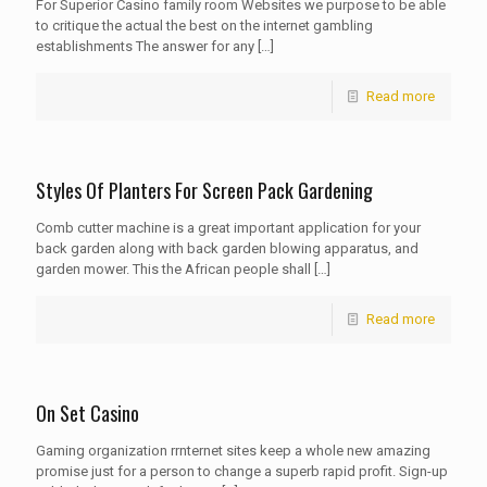
For Superior Casino family room Websites we purpose to be able
to critique the actual the best on the internet gambling
establishments The answer for any
[…]
Read more
Styles Of Planters For Screen Pack Gardening
Comb cutter machine is a great important application for your
back garden along with back garden blowing apparatus, and
garden mower. This the African people shall
[…]
Read more
On Set Casino
Gaming organization rrnternet sites keep a whole new amazing
promise just for a person to change a superb rapid profit. Sign-up