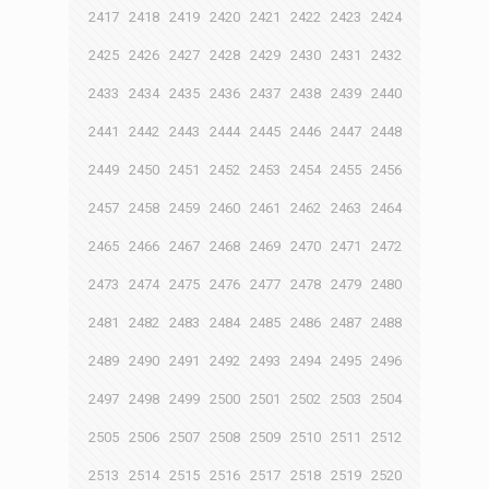
2417
2418
2419
2420
2421
2422
2423
2424
2425
2426
2427
2428
2429
2430
2431
2432
2433
2434
2435
2436
2437
2438
2439
2440
2441
2442
2443
2444
2445
2446
2447
2448
2449
2450
2451
2452
2453
2454
2455
2456
2457
2458
2459
2460
2461
2462
2463
2464
2465
2466
2467
2468
2469
2470
2471
2472
2473
2474
2475
2476
2477
2478
2479
2480
2481
2482
2483
2484
2485
2486
2487
2488
2489
2490
2491
2492
2493
2494
2495
2496
2497
2498
2499
2500
2501
2502
2503
2504
2505
2506
2507
2508
2509
2510
2511
2512
2513
2514
2515
2516
2517
2518
2519
2520