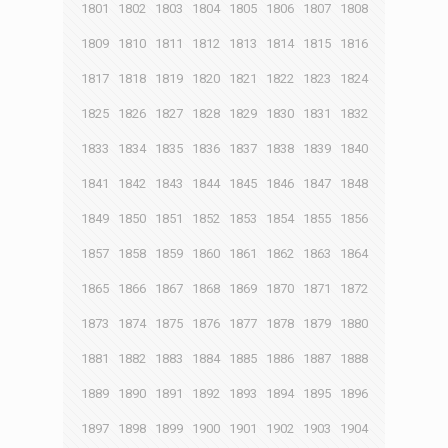
1801
1802
1803
1804
1805
1806
1807
1808
1809
1810
1811
1812
1813
1814
1815
1816
1817
1818
1819
1820
1821
1822
1823
1824
1825
1826
1827
1828
1829
1830
1831
1832
1833
1834
1835
1836
1837
1838
1839
1840
1841
1842
1843
1844
1845
1846
1847
1848
1849
1850
1851
1852
1853
1854
1855
1856
1857
1858
1859
1860
1861
1862
1863
1864
1865
1866
1867
1868
1869
1870
1871
1872
1873
1874
1875
1876
1877
1878
1879
1880
1881
1882
1883
1884
1885
1886
1887
1888
1889
1890
1891
1892
1893
1894
1895
1896
1897
1898
1899
1900
1901
1902
1903
1904