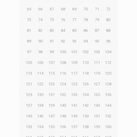
65
66
67
68
69
70
71
72
73
74
75
76
77
78
79
80
81
82
83
84
85
86
87
88
89
90
91
92
93
94
95
96
97
98
99
100
101
102
103
104
105
106
107
108
109
110
111
112
113
114
115
116
117
118
119
120
121
122
123
124
125
126
127
128
129
130
131
132
133
134
135
136
137
138
139
140
141
142
143
144
145
146
147
148
149
150
151
152
153
154
155
156
157
158
159
160