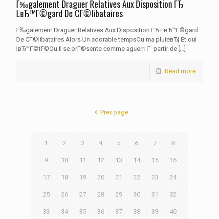
Г‰galement Draguer Relatives Aux Disposition ГЂ
LвЂ™Г©gard De CГ©libataires
Г‰galement Draguer Relatives Aux Disposition ГЂ LвЂ™Г©gard
De CГ©libataires Alors Un adorable tempsOu ma pluieвЂ¦ Et oui
lвЂ™Г©tГ©Ou Il se prГ©sente comme aguerri Г partir de
[…]
Read more
Prev page
1
2
3
4
5
6
7
8
9
10
11
12
13
14
15
16
17
18
19
20
21
22
23
24
25
26
27
28
29
30
31
32
33
34
35
36
37
38
39
40