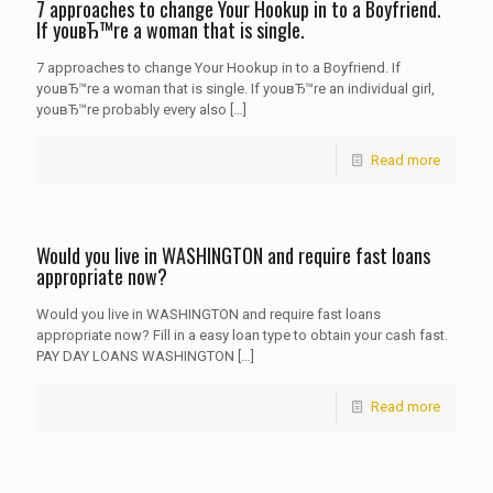
7 approaches to change Your Hookup in to a Boyfriend.
If youвЂ™re a woman that is single.
7 approaches to change Your Hookup in to a Boyfriend. If
youвЂ™re a woman that is single. If youвЂ™re an individual girl,
youвЂ™re probably every also
[…]
Read more
Would you live in WASHINGTON and require fast loans
appropriate now?
Would you live in WASHINGTON and require fast loans
appropriate now? Fill in a easy loan type to obtain your cash fast.
PAY DAY LOANS WASHINGTON
[…]
Read more