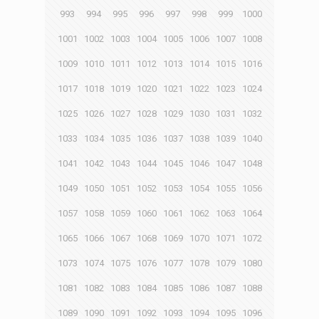
993
994
995
996
997
998
999
1000
1001
1002
1003
1004
1005
1006
1007
1008
1009
1010
1011
1012
1013
1014
1015
1016
1017
1018
1019
1020
1021
1022
1023
1024
1025
1026
1027
1028
1029
1030
1031
1032
1033
1034
1035
1036
1037
1038
1039
1040
1041
1042
1043
1044
1045
1046
1047
1048
1049
1050
1051
1052
1053
1054
1055
1056
1057
1058
1059
1060
1061
1062
1063
1064
1065
1066
1067
1068
1069
1070
1071
1072
1073
1074
1075
1076
1077
1078
1079
1080
1081
1082
1083
1084
1085
1086
1087
1088
1089
1090
1091
1092
1093
1094
1095
1096