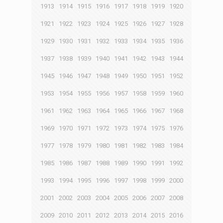
1913
1914
1915
1916
1917
1918
1919
1920
1921
1922
1923
1924
1925
1926
1927
1928
1929
1930
1931
1932
1933
1934
1935
1936
1937
1938
1939
1940
1941
1942
1943
1944
1945
1946
1947
1948
1949
1950
1951
1952
1953
1954
1955
1956
1957
1958
1959
1960
1961
1962
1963
1964
1965
1966
1967
1968
1969
1970
1971
1972
1973
1974
1975
1976
1977
1978
1979
1980
1981
1982
1983
1984
1985
1986
1987
1988
1989
1990
1991
1992
1993
1994
1995
1996
1997
1998
1999
2000
2001
2002
2003
2004
2005
2006
2007
2008
2009
2010
2011
2012
2013
2014
2015
2016