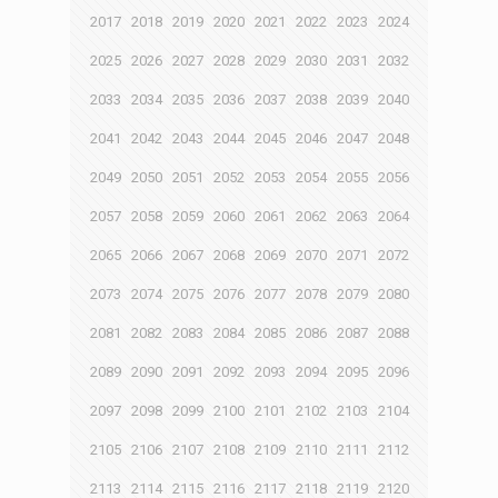
2017
2018
2019
2020
2021
2022
2023
2024
2025
2026
2027
2028
2029
2030
2031
2032
2033
2034
2035
2036
2037
2038
2039
2040
2041
2042
2043
2044
2045
2046
2047
2048
2049
2050
2051
2052
2053
2054
2055
2056
2057
2058
2059
2060
2061
2062
2063
2064
2065
2066
2067
2068
2069
2070
2071
2072
2073
2074
2075
2076
2077
2078
2079
2080
2081
2082
2083
2084
2085
2086
2087
2088
2089
2090
2091
2092
2093
2094
2095
2096
2097
2098
2099
2100
2101
2102
2103
2104
2105
2106
2107
2108
2109
2110
2111
2112
2113
2114
2115
2116
2117
2118
2119
2120