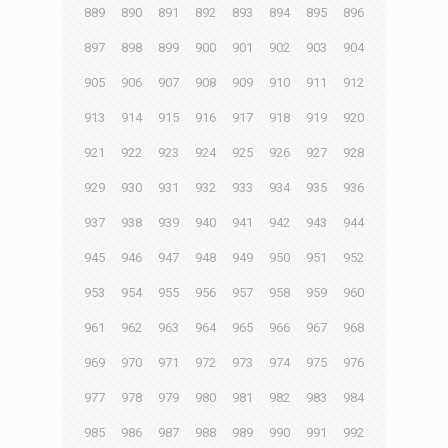
889
890
891
892
893
894
895
896
897
898
899
900
901
902
903
904
905
906
907
908
909
910
911
912
913
914
915
916
917
918
919
920
921
922
923
924
925
926
927
928
929
930
931
932
933
934
935
936
937
938
939
940
941
942
943
944
945
946
947
948
949
950
951
952
953
954
955
956
957
958
959
960
961
962
963
964
965
966
967
968
969
970
971
972
973
974
975
976
977
978
979
980
981
982
983
984
985
986
987
988
989
990
991
992