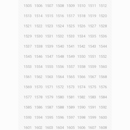
1505
1506
1507
1508
1509
1510
1511
1512
1513
1514
1515
1516
1517
1518
1519
1520
1521
1522
1523
1524
1525
1526
1527
1528
1529
1530
1531
1532
1533
1534
1535
1536
1537
1538
1539
1540
1541
1542
1543
1544
1545
1546
1547
1548
1549
1550
1551
1552
1553
1554
1555
1556
1557
1558
1559
1560
1561
1562
1563
1564
1565
1566
1567
1568
1569
1570
1571
1572
1573
1574
1575
1576
1577
1578
1579
1580
1581
1582
1583
1584
1585
1586
1587
1588
1589
1590
1591
1592
1593
1594
1595
1596
1597
1598
1599
1600
1601
1602
1603
1604
1605
1606
1607
1608