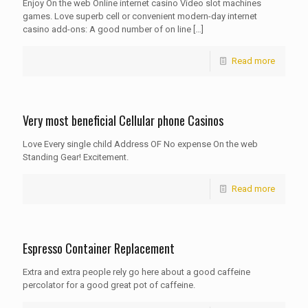
Enjoy On the web Online internet casino Video slot machines
games. Love superb cell or convenient modern-day internet
casino add-ons: A good number of on line
[…]
Read more
Very most beneficial Cellular phone Casinos
Love Every single child Address OF No expense On the web
Standing Gear! Excitement.
Read more
Espresso Container Replacement
Extra and extra people rely go here about a good caffeine
percolator for a good great pot of caffeine.