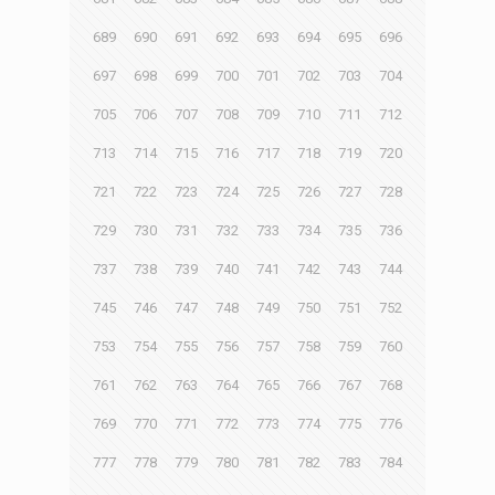
689
690
691
692
693
694
695
696
697
698
699
700
701
702
703
704
705
706
707
708
709
710
711
712
713
714
715
716
717
718
719
720
721
722
723
724
725
726
727
728
729
730
731
732
733
734
735
736
737
738
739
740
741
742
743
744
745
746
747
748
749
750
751
752
753
754
755
756
757
758
759
760
761
762
763
764
765
766
767
768
769
770
771
772
773
774
775
776
777
778
779
780
781
782
783
784