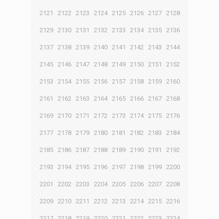
2121
2122
2123
2124
2125
2126
2127
2128
2129
2130
2131
2132
2133
2134
2135
2136
2137
2138
2139
2140
2141
2142
2143
2144
2145
2146
2147
2148
2149
2150
2151
2152
2153
2154
2155
2156
2157
2158
2159
2160
2161
2162
2163
2164
2165
2166
2167
2168
2169
2170
2171
2172
2173
2174
2175
2176
2177
2178
2179
2180
2181
2182
2183
2184
2185
2186
2187
2188
2189
2190
2191
2192
2193
2194
2195
2196
2197
2198
2199
2200
2201
2202
2203
2204
2205
2206
2207
2208
2209
2210
2211
2212
2213
2214
2215
2216
2217
2218
2219
2220
2221
2222
2223
2224