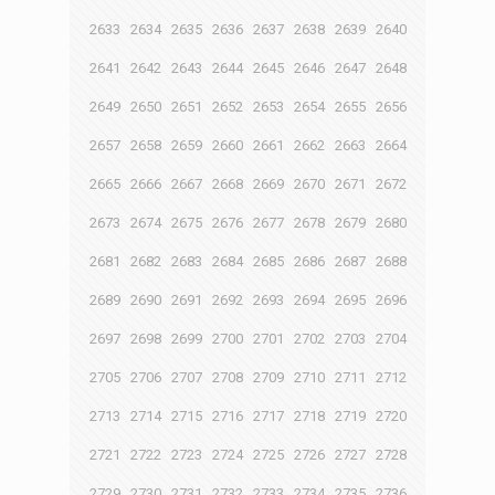
2633
2634
2635
2636
2637
2638
2639
2640
2641
2642
2643
2644
2645
2646
2647
2648
2649
2650
2651
2652
2653
2654
2655
2656
2657
2658
2659
2660
2661
2662
2663
2664
2665
2666
2667
2668
2669
2670
2671
2672
2673
2674
2675
2676
2677
2678
2679
2680
2681
2682
2683
2684
2685
2686
2687
2688
2689
2690
2691
2692
2693
2694
2695
2696
2697
2698
2699
2700
2701
2702
2703
2704
2705
2706
2707
2708
2709
2710
2711
2712
2713
2714
2715
2716
2717
2718
2719
2720
2721
2722
2723
2724
2725
2726
2727
2728
2729
2730
2731
2732
2733
2734
2735
2736