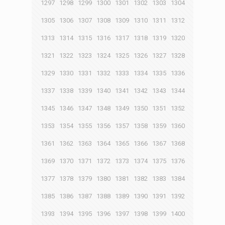
1297
1298
1299
1300
1301
1302
1303
1304
1305
1306
1307
1308
1309
1310
1311
1312
1313
1314
1315
1316
1317
1318
1319
1320
1321
1322
1323
1324
1325
1326
1327
1328
1329
1330
1331
1332
1333
1334
1335
1336
1337
1338
1339
1340
1341
1342
1343
1344
1345
1346
1347
1348
1349
1350
1351
1352
1353
1354
1355
1356
1357
1358
1359
1360
1361
1362
1363
1364
1365
1366
1367
1368
1369
1370
1371
1372
1373
1374
1375
1376
1377
1378
1379
1380
1381
1382
1383
1384
1385
1386
1387
1388
1389
1390
1391
1392
1393
1394
1395
1396
1397
1398
1399
1400