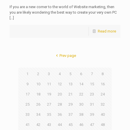
If you are a new comer to the world of Website marketing, then
you are likely wondering the best way to create your very own PC
[…]
Read more
Prev page
1
2
3
4
5
6
7
8
9
10
11
12
13
14
15
16
17
18
19
20
21
22
23
24
25
26
27
28
29
30
31
32
33
34
35
36
37
38
39
40
41
42
43
44
45
46
47
48