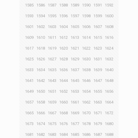
1585
1586
1587
1588
1589
1590
1591
1592
1593
1594
1595
1596
1597
1598
1599
1600
1601
1602
1603
1604
1605
1606
1607
1608
1609
1610
1611
1612
1613
1614
1615
1616
1617
1618
1619
1620
1621
1622
1623
1624
1625
1626
1627
1628
1629
1630
1631
1632
1633
1634
1635
1636
1637
1638
1639
1640
1641
1642
1643
1644
1645
1646
1647
1648
1649
1650
1651
1652
1653
1654
1655
1656
1657
1658
1659
1660
1661
1662
1663
1664
1665
1666
1667
1668
1669
1670
1671
1672
1673
1674
1675
1676
1677
1678
1679
1680
1681
1682
1683
1684
1685
1686
1687
1688