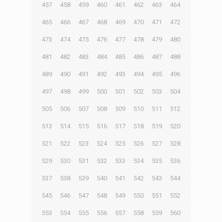
457
458
459
460
461
462
463
464
465
466
467
468
469
470
471
472
473
474
475
476
477
478
479
480
481
482
483
484
485
486
487
488
489
490
491
492
493
494
495
496
497
498
499
500
501
502
503
504
505
506
507
508
509
510
511
512
513
514
515
516
517
518
519
520
521
522
523
524
525
526
527
528
529
530
531
532
533
534
535
536
537
538
539
540
541
542
543
544
545
546
547
548
549
550
551
552
553
554
555
556
557
558
559
560