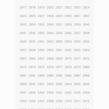
2817
2818
2819
2820
2821
2822
2823
2824
2825
2826
2827
2828
2829
2830
2831
2832
2833
2834
2835
2836
2837
2838
2839
2840
2841
2842
2843
2844
2845
2846
2847
2848
2849
2850
2851
2852
2853
2854
2855
2856
2857
2858
2859
2860
2861
2862
2863
2864
2865
2866
2867
2868
2869
2870
2871
2872
2873
2874
2875
2876
2877
2878
2879
2880
2881
2882
2883
2884
2885
2886
2887
2888
2889
2890
2891
2892
2893
2894
2895
2896
2897
2898
2899
2900
2901
2902
2903
2904
2905
2906
2907
2908
2909
2910
2911
2912