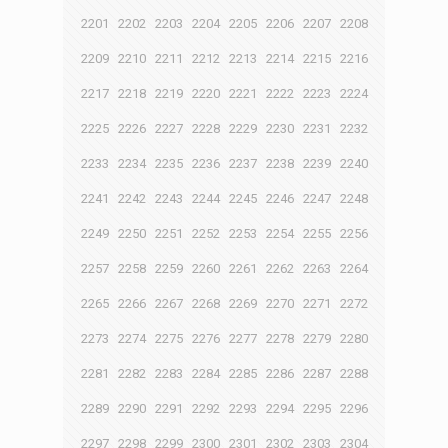
2201
2202
2203
2204
2205
2206
2207
2208
2209
2210
2211
2212
2213
2214
2215
2216
2217
2218
2219
2220
2221
2222
2223
2224
2225
2226
2227
2228
2229
2230
2231
2232
2233
2234
2235
2236
2237
2238
2239
2240
2241
2242
2243
2244
2245
2246
2247
2248
2249
2250
2251
2252
2253
2254
2255
2256
2257
2258
2259
2260
2261
2262
2263
2264
2265
2266
2267
2268
2269
2270
2271
2272
2273
2274
2275
2276
2277
2278
2279
2280
2281
2282
2283
2284
2285
2286
2287
2288
2289
2290
2291
2292
2293
2294
2295
2296
2297
2298
2299
2300
2301
2302
2303
2304