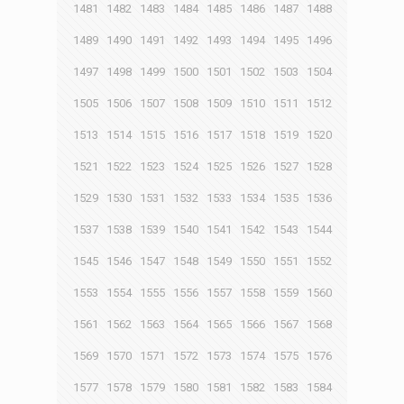
1481
1482
1483
1484
1485
1486
1487
1488
1489
1490
1491
1492
1493
1494
1495
1496
1497
1498
1499
1500
1501
1502
1503
1504
1505
1506
1507
1508
1509
1510
1511
1512
1513
1514
1515
1516
1517
1518
1519
1520
1521
1522
1523
1524
1525
1526
1527
1528
1529
1530
1531
1532
1533
1534
1535
1536
1537
1538
1539
1540
1541
1542
1543
1544
1545
1546
1547
1548
1549
1550
1551
1552
1553
1554
1555
1556
1557
1558
1559
1560
1561
1562
1563
1564
1565
1566
1567
1568
1569
1570
1571
1572
1573
1574
1575
1576
1577
1578
1579
1580
1581
1582
1583
1584