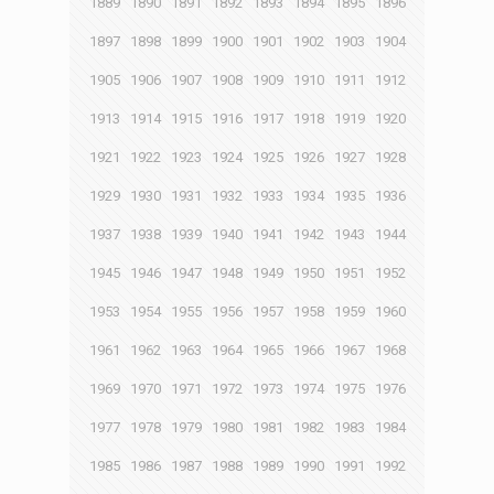
1889
1890
1891
1892
1893
1894
1895
1896
1897
1898
1899
1900
1901
1902
1903
1904
1905
1906
1907
1908
1909
1910
1911
1912
1913
1914
1915
1916
1917
1918
1919
1920
1921
1922
1923
1924
1925
1926
1927
1928
1929
1930
1931
1932
1933
1934
1935
1936
1937
1938
1939
1940
1941
1942
1943
1944
1945
1946
1947
1948
1949
1950
1951
1952
1953
1954
1955
1956
1957
1958
1959
1960
1961
1962
1963
1964
1965
1966
1967
1968
1969
1970
1971
1972
1973
1974
1975
1976
1977
1978
1979
1980
1981
1982
1983
1984
1985
1986
1987
1988
1989
1990
1991
1992