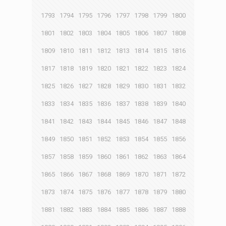
1793
1794
1795
1796
1797
1798
1799
1800
1801
1802
1803
1804
1805
1806
1807
1808
1809
1810
1811
1812
1813
1814
1815
1816
1817
1818
1819
1820
1821
1822
1823
1824
1825
1826
1827
1828
1829
1830
1831
1832
1833
1834
1835
1836
1837
1838
1839
1840
1841
1842
1843
1844
1845
1846
1847
1848
1849
1850
1851
1852
1853
1854
1855
1856
1857
1858
1859
1860
1861
1862
1863
1864
1865
1866
1867
1868
1869
1870
1871
1872
1873
1874
1875
1876
1877
1878
1879
1880
1881
1882
1883
1884
1885
1886
1887
1888