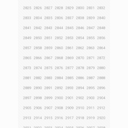
2825
2826
2827
2828
2829
2830
2831
2832
2833
2834
2835
2836
2837
2838
2839
2840
2841
2842
2843
2844
2845
2846
2847
2848
2849
2850
2851
2852
2853
2854
2855
2856
2857
2858
2859
2860
2861
2862
2863
2864
2865
2866
2867
2868
2869
2870
2871
2872
2873
2874
2875
2876
2877
2878
2879
2880
2881
2882
2883
2884
2885
2886
2887
2888
2889
2890
2891
2892
2893
2894
2895
2896
2897
2898
2899
2900
2901
2902
2903
2904
2905
2906
2907
2908
2909
2910
2911
2912
2913
2914
2915
2916
2917
2918
2919
2920
2921
2922
2923
2924
2925
2926
2927
2928