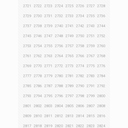
2721
2722
2723
2724
2725
2726
2727
2728
2729
2730
2731
2732
2733
2734
2735
2736
2737
2738
2739
2740
2741
2742
2743
2744
2745
2746
2747
2748
2749
2750
2751
2752
2753
2754
2755
2756
2757
2758
2759
2760
2761
2762
2763
2764
2765
2766
2767
2768
2769
2770
2771
2772
2773
2774
2775
2776
2777
2778
2779
2780
2781
2782
2783
2784
2785
2786
2787
2788
2789
2790
2791
2792
2793
2794
2795
2796
2797
2798
2799
2800
2801
2802
2803
2804
2805
2806
2807
2808
2809
2810
2811
2812
2813
2814
2815
2816
2817
2818
2819
2820
2821
2822
2823
2824