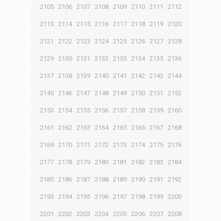
2105
2106
2107
2108
2109
2110
2111
2112
2113
2114
2115
2116
2117
2118
2119
2120
2121
2122
2123
2124
2125
2126
2127
2128
2129
2130
2131
2132
2133
2134
2135
2136
2137
2138
2139
2140
2141
2142
2143
2144
2145
2146
2147
2148
2149
2150
2151
2152
2153
2154
2155
2156
2157
2158
2159
2160
2161
2162
2163
2164
2165
2166
2167
2168
2169
2170
2171
2172
2173
2174
2175
2176
2177
2178
2179
2180
2181
2182
2183
2184
2185
2186
2187
2188
2189
2190
2191
2192
2193
2194
2195
2196
2197
2198
2199
2200
2201
2202
2203
2204
2205
2206
2207
2208