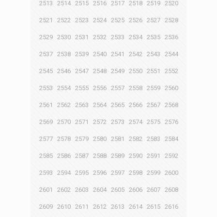
2513
2514
2515
2516
2517
2518
2519
2520
2521
2522
2523
2524
2525
2526
2527
2528
2529
2530
2531
2532
2533
2534
2535
2536
2537
2538
2539
2540
2541
2542
2543
2544
2545
2546
2547
2548
2549
2550
2551
2552
2553
2554
2555
2556
2557
2558
2559
2560
2561
2562
2563
2564
2565
2566
2567
2568
2569
2570
2571
2572
2573
2574
2575
2576
2577
2578
2579
2580
2581
2582
2583
2584
2585
2586
2587
2588
2589
2590
2591
2592
2593
2594
2595
2596
2597
2598
2599
2600
2601
2602
2603
2604
2605
2606
2607
2608
2609
2610
2611
2612
2613
2614
2615
2616