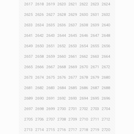
2617
2618
2619
2620
2621
2622
2623
2624
2625
2626
2627
2628
2629
2630
2631
2632
2633
2634
2635
2636
2637
2638
2639
2640
2641
2642
2643
2644
2645
2646
2647
2648
2649
2650
2651
2652
2653
2654
2655
2656
2657
2658
2659
2660
2661
2662
2663
2664
2665
2666
2667
2668
2669
2670
2671
2672
2673
2674
2675
2676
2677
2678
2679
2680
2681
2682
2683
2684
2685
2686
2687
2688
2689
2690
2691
2692
2693
2694
2695
2696
2697
2698
2699
2700
2701
2702
2703
2704
2705
2706
2707
2708
2709
2710
2711
2712
2713
2714
2715
2716
2717
2718
2719
2720