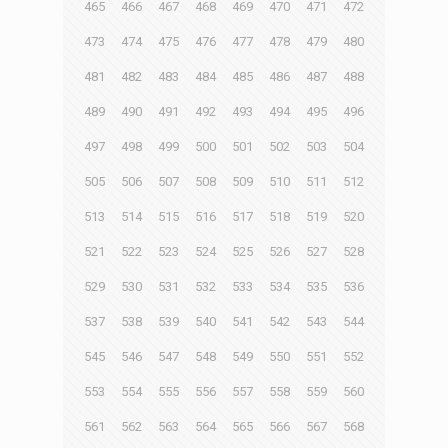
465
466
467
468
469
470
471
472
473
474
475
476
477
478
479
480
481
482
483
484
485
486
487
488
489
490
491
492
493
494
495
496
497
498
499
500
501
502
503
504
505
506
507
508
509
510
511
512
513
514
515
516
517
518
519
520
521
522
523
524
525
526
527
528
529
530
531
532
533
534
535
536
537
538
539
540
541
542
543
544
545
546
547
548
549
550
551
552
553
554
555
556
557
558
559
560
561
562
563
564
565
566
567
568