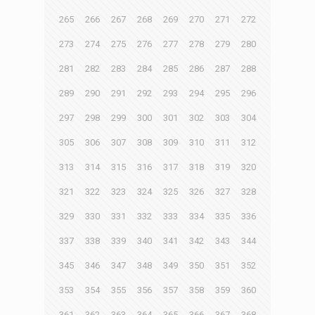
265
266
267
268
269
270
271
272
273
274
275
276
277
278
279
280
281
282
283
284
285
286
287
288
289
290
291
292
293
294
295
296
297
298
299
300
301
302
303
304
305
306
307
308
309
310
311
312
313
314
315
316
317
318
319
320
321
322
323
324
325
326
327
328
329
330
331
332
333
334
335
336
337
338
339
340
341
342
343
344
345
346
347
348
349
350
351
352
353
354
355
356
357
358
359
360
361
362
363
364
365
366
367
368