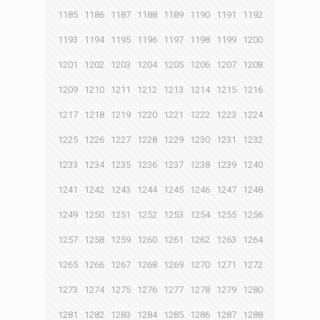
1185
1186
1187
1188
1189
1190
1191
1192
1193
1194
1195
1196
1197
1198
1199
1200
1201
1202
1203
1204
1205
1206
1207
1208
1209
1210
1211
1212
1213
1214
1215
1216
1217
1218
1219
1220
1221
1222
1223
1224
1225
1226
1227
1228
1229
1230
1231
1232
1233
1234
1235
1236
1237
1238
1239
1240
1241
1242
1243
1244
1245
1246
1247
1248
1249
1250
1251
1252
1253
1254
1255
1256
1257
1258
1259
1260
1261
1262
1263
1264
1265
1266
1267
1268
1269
1270
1271
1272
1273
1274
1275
1276
1277
1278
1279
1280
1281
1282
1283
1284
1285
1286
1287
1288