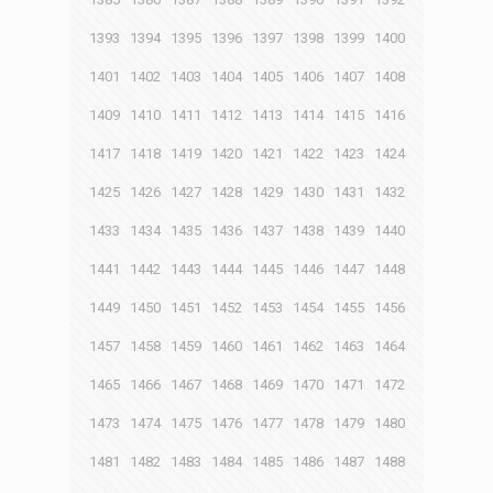
1393
1394
1395
1396
1397
1398
1399
1400
1401
1402
1403
1404
1405
1406
1407
1408
1409
1410
1411
1412
1413
1414
1415
1416
1417
1418
1419
1420
1421
1422
1423
1424
1425
1426
1427
1428
1429
1430
1431
1432
1433
1434
1435
1436
1437
1438
1439
1440
1441
1442
1443
1444
1445
1446
1447
1448
1449
1450
1451
1452
1453
1454
1455
1456
1457
1458
1459
1460
1461
1462
1463
1464
1465
1466
1467
1468
1469
1470
1471
1472
1473
1474
1475
1476
1477
1478
1479
1480
1481
1482
1483
1484
1485
1486
1487
1488