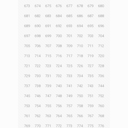
673
674
675
676
677
678
679
680
681
682
683
684
685
686
687
688
689
690
691
692
693
694
695
696
697
698
699
700
701
702
703
704
705
706
707
708
709
710
711
712
713
714
715
716
717
718
719
720
721
722
723
724
725
726
727
728
729
730
731
732
733
734
735
736
737
738
739
740
741
742
743
744
745
746
747
748
749
750
751
752
753
754
755
756
757
758
759
760
761
762
763
764
765
766
767
768
769
770
771
772
773
774
775
776