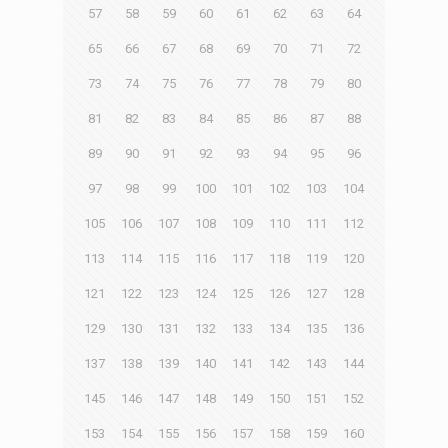
57
58
59
60
61
62
63
64
65
66
67
68
69
70
71
72
73
74
75
76
77
78
79
80
81
82
83
84
85
86
87
88
89
90
91
92
93
94
95
96
97
98
99
100
101
102
103
104
105
106
107
108
109
110
111
112
113
114
115
116
117
118
119
120
121
122
123
124
125
126
127
128
129
130
131
132
133
134
135
136
137
138
139
140
141
142
143
144
145
146
147
148
149
150
151
152
153
154
155
156
157
158
159
160