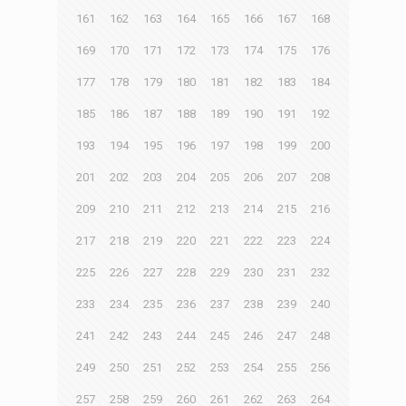
161
162
163
164
165
166
167
168
169
170
171
172
173
174
175
176
177
178
179
180
181
182
183
184
185
186
187
188
189
190
191
192
193
194
195
196
197
198
199
200
201
202
203
204
205
206
207
208
209
210
211
212
213
214
215
216
217
218
219
220
221
222
223
224
225
226
227
228
229
230
231
232
233
234
235
236
237
238
239
240
241
242
243
244
245
246
247
248
249
250
251
252
253
254
255
256
257
258
259
260
261
262
263
264