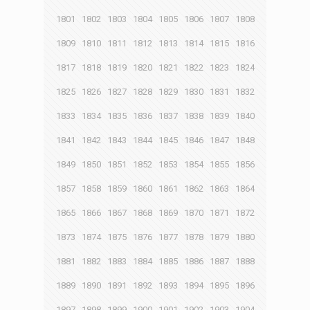
1801
1802
1803
1804
1805
1806
1807
1808
1809
1810
1811
1812
1813
1814
1815
1816
1817
1818
1819
1820
1821
1822
1823
1824
1825
1826
1827
1828
1829
1830
1831
1832
1833
1834
1835
1836
1837
1838
1839
1840
1841
1842
1843
1844
1845
1846
1847
1848
1849
1850
1851
1852
1853
1854
1855
1856
1857
1858
1859
1860
1861
1862
1863
1864
1865
1866
1867
1868
1869
1870
1871
1872
1873
1874
1875
1876
1877
1878
1879
1880
1881
1882
1883
1884
1885
1886
1887
1888
1889
1890
1891
1892
1893
1894
1895
1896
1897
1898
1899
1900
1901
1902
1903
1904